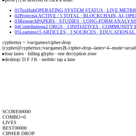
01
TuxHub
OPERATING SYSTEM STATUS · LIVE METRI
02
Projects
4 ACTIVE / 5 TOTAL · BLOCKCHAIN, AI, O
03
Research
PAPERS · STUDIES · LONG-FORM ANALYSI
04
Contributions
2 ORGS · 3 INITIATIVES · COMMUNIT
05
Learning
15 ARTICLES · 3 SOURCES · EDUCATIONA
cyphertux ~ /var/games/cipher-drop
[
cypher
@
cyphertux
:
/var/games
]
$
./cipher-drop
--lanes=4
--mode=arcad
▸
four lanes · falling glyphs · one decryption zone
▸
desktop: D F J K · mobile: tap a lane
SCORE
00000
COMBO
×
0
LIVES
BEST
00000
CIPHER DROP