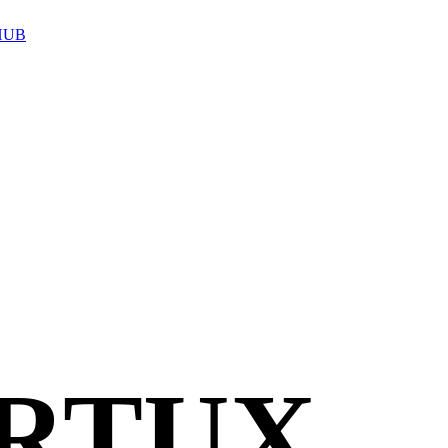
HUB
R
TUX