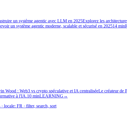
struire un système agentic avec LLM en 2025
Explorez les architectu
ir un système agentic moderne, scalable et sécurisé en 2025
14 min
in Wood : Web3 vs crypto spéculative et IA centralisée
Le créateur de 
rnative à l'IA.
10 min
LEARNING
→
 · locale:
FR
· filter, search, sort