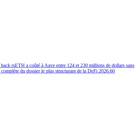
 hack rsETH a coûté à Aave entre 124 et 230 millions de dollars sans
 complète du dossier le plus structurant de la DeFi 2026.
60