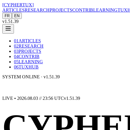
[
CYPHERTUX
]
ARTICLES
RESEARCH
PROJECTS
CONTRIB
LEARNING
TUX
FR
EN
v1.51.39
01
ARTICLES
02
RESEARCH
03
PROJECTS
04
CONTRIB
05
LEARNING
06
TUXHUB
SYSTEM ONLINE ·
v1.51.39
LIVE •
2026.08.03 // 23:56 UTC
v1.51.39
CYPHE