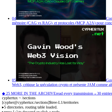
04
Con
mémoire (CAG vs RAG), et protocoles (MCP, A2A) pour concevo
05
Gav
Web3, critique la spéculation crypto et présente JAM comme alte
◆
25 MORE IN THE ARCHIVE
read every transmission
→
30
entries
cyphertux ~ /sections
[
cypher
@
cyphertux
:
/sections
]
$
tree
-L
1
/territories
▸
5 directories. routing table loaded.
▸
press [↓] to descend or click a node.