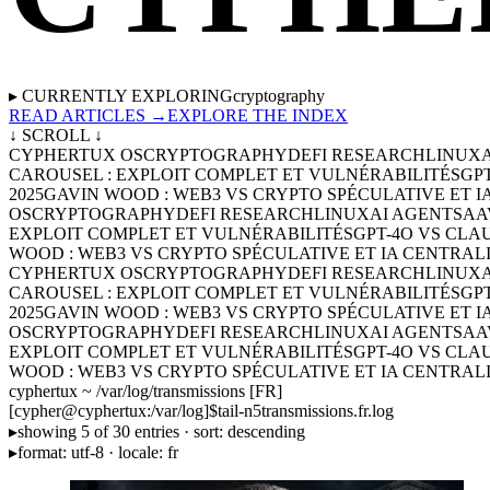
▸ CURRENTLY EXPLORING
cryptography
READ ARTICLES →
EXPLORE THE INDEX
↓ SCROLL ↓
CYPHERTUX OS
CRYPTOGRAPHY
DEFI RESEARCH
LINUX
CAROUSEL : EXPLOIT COMPLET ET VULNÉRABILITÉS
GP
2025
GAVIN WOOD : WEB3 VS CRYPTO SPÉCULATIVE ET I
OS
CRYPTOGRAPHY
DEFI RESEARCH
LINUX
AI AGENTS
AA
EXPLOIT COMPLET ET VULNÉRABILITÉS
GPT-4O VS CLA
WOOD : WEB3 VS CRYPTO SPÉCULATIVE ET IA CENTRAL
CYPHERTUX OS
CRYPTOGRAPHY
DEFI RESEARCH
LINUX
CAROUSEL : EXPLOIT COMPLET ET VULNÉRABILITÉS
GP
2025
GAVIN WOOD : WEB3 VS CRYPTO SPÉCULATIVE ET I
OS
CRYPTOGRAPHY
DEFI RESEARCH
LINUX
AI AGENTS
AA
EXPLOIT COMPLET ET VULNÉRABILITÉS
GPT-4O VS CLA
WOOD : WEB3 VS CRYPTO SPÉCULATIVE ET IA CENTRAL
cyphertux ~ /var/log/transmissions [FR]
[
cypher
@
cyphertux
:
/var/log
]
$
tail
-n
5
transmissions.fr.log
▸
showing 5 of 30 entries · sort: descending
▸
format: utf-8 · locale: fr