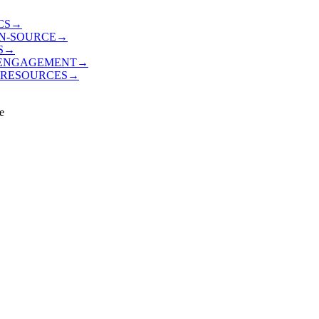
CS
→
PEN-SOURCE
→
S
→
Y ENGAGEMENT
→
L RESOURCES
→
e