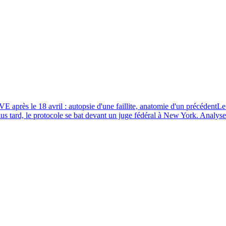
E après le 18 avril : autopsie d'une faillite, anatomie d'un précédent
Le
lus tard, le protocole se bat devant un juge fédéral à New York. Analyse