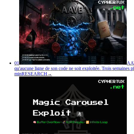
01
AAV
qu'aucune ligne de son code ne soit exploitée. Trois semaines p
min
RESEARCH
→