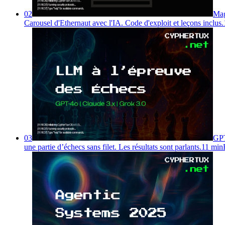
02
Mag
Carousel d'Ethernaut avec l'IA. Code d'exploit et leçons inclus.
03
GPT
une partie d’échecs sans filet. Les résultats sont parlants.
11 min