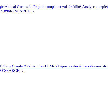
ic Animal Carousel : Exploit complet et vulnérabilités
Analyse complète
15 min
RESEARCH
→
-4o vs Claude & Grok : Les LLMs à l’épreuve des échecs
Peuvent-ils 
RESEARCH
→