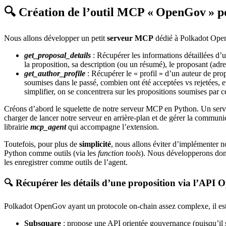
🔍 Création de l’outil MCP « OpenGov » po
Nous allons développer un petit
serveur MCP
dédié à Polkadot OpenGo
get_proposal_details
: Récupérer les informations détaillées d’
la proposition, sa description (ou un résumé), le proposant (adre
get_author_profile
: Récupérer le « profil » d’un auteur de prop
soumises dans le passé, combien ont été acceptées vs rejetées, et
simplifier, on se concentrera sur les propositions soumises par ce
Créons d’abord le squelette de notre serveur MCP en Python. Un ser
charger de lancer notre serveur en arrière-plan et de gérer la communi
librairie
mcp_agent
qui accompagne l’extension.
Toutefois, pour plus de
simplicité
, nous allons éviter d’implémenter n
Python comme outils (via les
function tools
). Nous développerons donc 
les enregistrer comme outils de l’agent.
🔍 Récupérer les détails d’une proposition via l’API
Polkadot OpenGov ayant un protocole on-chain assez complexe, il est 
Subsquare
: propose une API orientée gouvernance (puisqu’il 