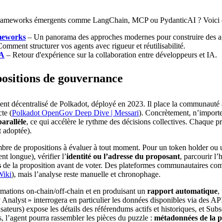
les frameworks émergents comme LangChain, MCP ou PydanticAI ? Voici 
ameworks
– Un panorama des approches modernes pour construire des ag
omment structurer vos agents avec rigueur et réutilisabilité.
IA
– Retour d'expérience sur la collaboration entre développeurs et IA.
positions de gouvernance
t décentralisé de Polkadot, déployé en 2023. Il place la communauté au
te (
Polkadot OpenGov Deep Dive | Messari
). Concrètement, n’import
parallèle
, ce qui accélère le rythme des décisions collectives. Chaque p
t adoptée).
bre de propositions à évaluer à tout moment. Pour un token holder ou
nt longue), vérifier l’
identité ou l’adresse du proposant
, parcourir l’
s
de la proposition avant de voter. Des plateformes communautaires com
Wiki
), mais l’analyse reste manuelle et chronophage.
rmations on-chain/off-chain et en produisant un
rapport automatique
,
nalyst » interrogera en particulier les données disponibles via des A
lisateurs) expose les détails des référendums actifs et historiques, et 
, l’agent pourra rassembler les pièces du puzzle :
métadonnées de la p