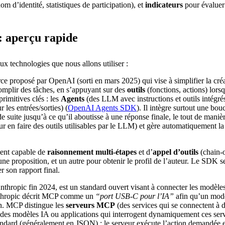
 d’identité, statistiques de participation), et
indicateurs
pour évaluer 
 aperçu rapide
x technologies que nous allons utiliser :
e proposé par OpenAI (sorti en mars 2025) qui vise à simplifier la créat
mplir des tâches, en s’appuyant sur des
outils
(fonctions, actions) lors
rimitives clés : les
Agents
(des LLM avec instructions et outils intégrés
r les entrées/sorties) (
OpenAI Agents SDK
). Il intègre surtout une bou
si de suite jusqu’à ce qu’il aboutisse à une réponse finale, le tout de ma
r en faire des outils utilisables par le LLM) et gère automatiquement
gent capable de
raisonnement multi-étapes
et d’
appel d’outils
(chain-o
une proposition, et un autre pour obtenir le profil de l’auteur. Le SDK 
r son rapport final.
thropic fin 2024, est un standard ouvert visant à connecter les modèles
thropic décrit MCP comme un
“port USB-C pour l’IA”
afin qu’un modè
un. MCP distingue les
serveurs MCP
(des services qui se connectent à 
des modèles IA ou applications qui interrogent dynamiquement ces se
ndard (généralement en JSON) ; le serveur exécute l’action demandée e