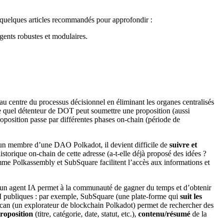
quelques articles recommandés pour approfondir :
ents robustes et modulaires.
 centre du processus décisionnel en éliminant les organes centralisés
e quel détenteur de DOT peut soumettre une proposition (aussi
roposition passe par différentes phases on-chain (période de
 un membre d’une DAO Polkadot, il devient difficile de
suivre et
historique on-chain de cette adresse (a-t-elle déjà proposé des idées ?
me Polkassembly et SubSquare facilitent l’accès aux informations et
 un agent IA permet à la communauté de gagner du temps et d’obtenir
PI publiques : par exemple, SubSquare (une plate-forme qui
suit les
Subscan (un explorateur de blockchain Polkadot) permet de rechercher des
roposition
(titre, catégorie, date, statut, etc.),
contenu/résumé
de la