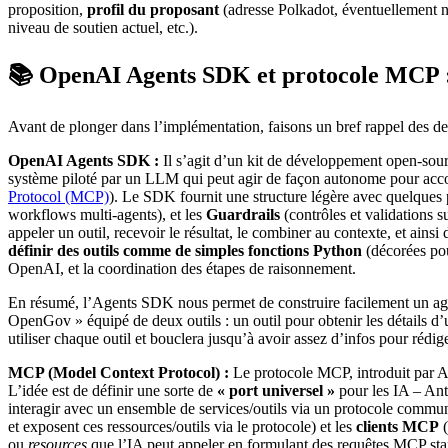
proposition,
profil du proposant
(adresse Polkadot, éventuellement nom
niveau de soutien actuel, etc.).
📚 OpenAI Agents SDK et protocole MCP :
Avant de plonger dans l’implémentation, faisons un bref rappel des deu
OpenAI Agents SDK :
Il s’agit d’un kit de développement open-sourc
système piloté par un LLM qui peut agir de façon autonome pour acco
Protocol (MCP)
). Le SDK fournit une structure légère avec quelques p
workflows multi-agents), et les
Guardrails
(contrôles et validations su
appeler un outil, recevoir le résultat, le combiner au contexte, et ain
définir des outils comme de simples fonctions Python
(décorées pou
OpenAI, et la coordination des étapes de raisonnement.
En résumé, l’Agents SDK nous permet de construire facilement un a
OpenGov » équipé de deux outils : un outil pour obtenir les détails d’
utiliser chaque outil et bouclera jusqu’à avoir assez d’infos pour rédige
MCP (Model Context Protocol) :
Le protocole MCP, introduit par An
L’idée est de définir une sorte de
« port universel »
pour les IA – An
interagir avec un ensemble de services/outils via un protocole comm
et exposent ces ressources/outils via le protocole) et les
clients MCP
(
ou
resources
que l’IA peut appeler en formulant des requêtes MCP sta