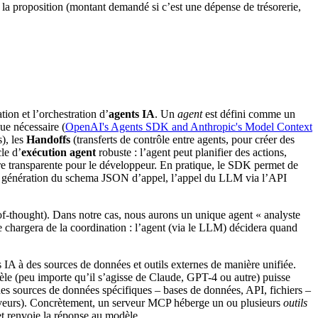
la proposition (montant demandé si c’est une dépense de trésorerie,
ion et l’orchestration d’
agents IA
. Un
agent
est défini comme un
que nécessaire (
OpenAI's Agents SDK and Anthropic's Model Context
), les
Handoffs
(transferts de contrôle entre agents, pour créer des
cle d’
exécution agent
robuste : l’agent peut planifier des actions,
nière transparente pour le développeur. En pratique, le SDK permet de
 la génération du schema JSON d’appel, l’appel du LLM via l’API
f-thought). Dans notre cas, nous aurons un unique agent « analyste
se chargera de la coordination : l’agent (via le LLM) décidera quand
 IA à des sources de données et outils externes de manière unifiée.
le (peu importe qu’il s’agisse de Claude, GPT-4 ou autre) puisse
des sources de données spécifiques – bases de données, API, fichiers –
rveurs). Concrètement, un serveur MCP héberge un ou plusieurs
outils
t renvoie la réponse au modèle.