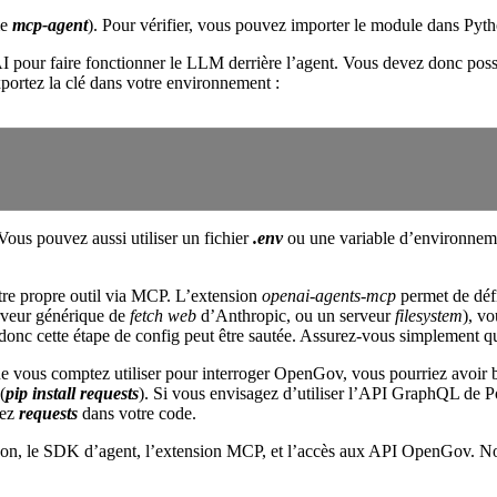
me
mcp-agent
). Pour vérifier, vous pouvez importer le module dans Pyth
pour faire fonctionner le LLM derrière l’agent. Vous devez donc poss
portez la clé dans votre environnement :
 Vous pouvez aussi utiliser un fichier
.env
ou une variable d’environnem
tre propre outil via MCP. L’extension
openai-agents-mcp
permet de déf
rveur générique de
fetch web
d’Anthropic, ou un serveur
filesystem
), v
nc cette étape de config peut être sautée. Assurez-vous simplement que
e vous comptez utiliser pour interroger OpenGov, vous pourriez avoir 
(
pip install requests
). Si vous envisagez d’utiliser l’API GraphQL de P
tez
requests
dans votre code.
thon, le SDK d’agent, l’extension MCP, et l’accès aux API OpenGov. No