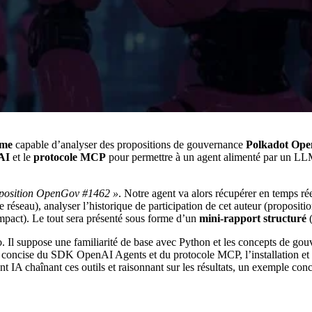
ome
capable d’analyser des propositions de gouvernance
Polkadot Op
AI
et le
protocole MCP
pour permettre à un agent alimenté par un LLM 
oposition OpenGov #1462 »
. Notre agent va alors récupérer en temps ré
le réseau), analyser l’historique de participation de cet auteur (proposit
impact). Le tout sera présenté sous forme d’un
mini-rapport structuré
(
pto. Il suppose une familiarité de base avec Python et les concepts de 
 concise du SDK OpenAI Agents et du protocole MCP, l’installation et l
 IA chaînant ces outils et raisonnant sur les résultats, un exemple conc