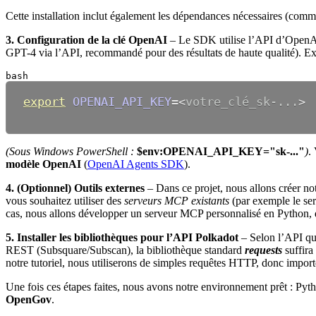
Cette installation inclut également les dépendances nécessaires (com
3. Configuration de la clé OpenAI
– Le SDK utilise l’API d’OpenAI 
GPT-4 via l’API, recommandé pour des résultats de haute qualité). Ex
bash
export
OPENAI_API_KEY
=
<
votre_clé_sk-
..
.
>
(Sous Windows PowerShell :
$env:OPENAI_API_KEY="sk-..."
)
.
modèle OpenAI
(
OpenAI Agents SDK
).
4. (Optionnel) Outils externes
– Dans ce projet, nous allons créer no
vous souhaitez utiliser des
serveurs MCP existants
(par exemple le se
cas, nous allons développer un serveur MCP personnalisé en Python, do
5. Installer les bibliothèques pour l’API Polkadot
– Selon l’API qu
REST (Subsquare/Subscan), la bibliothèque standard
requests
suffira 
notre tutoriel, nous utiliserons de simples requêtes HTTP, donc impor
Une fois ces étapes faites, nous avons notre environnement prêt : Py
OpenGov
.