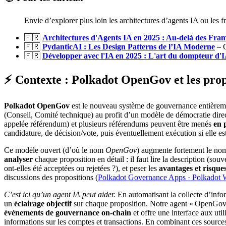
Envie d’explorer plus loin les architectures d’agents IA ou 
🇫🇷
Architectures d'Agents IA en 2025 : Au-delà des Fr
🇫🇷
PydanticAI : Les Design Patterns de l’IA Moderne
– C
🇫🇷
Développer avec l'IA en 2025 : L'art du dompteur d'
⚡️ Contexte : Polkadot OpenGov et les pro
Polkadot OpenGov
est le nouveau système de gouvernance entièremen
(Conseil, Comité technique) au profit d’un modèle de démocratie direc
appelée référendum) et plusieurs référendums peuvent être menés
en 
candidature, de décision/vote, puis éventuellement exécution si elle es
Ce modèle ouvert (d’où le nom
OpenGov
) augmente fortement le nom
analyser
chaque proposition en détail : il faut lire la description (souve
ont-elles été acceptées ou rejetées ?), et peser les
avantages et risque
discussions des propositions (
Polkadot Governance Apps · Polkadot 
C’est ici qu’un agent IA peut aider.
En automatisant la collecte d’info
un
éclairage objectif
sur chaque proposition. Notre agent « OpenGov A
événements de gouvernance on-chain
et offre une interface aux uti
informations sur les comptes et transactions. En combinant ces sources