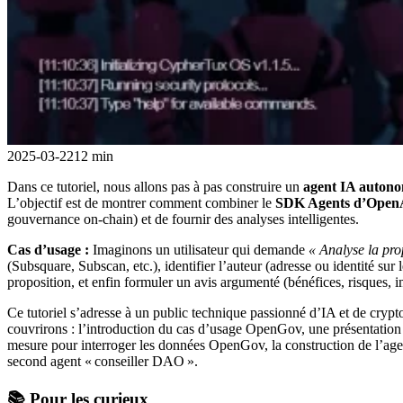
2025-03-22
12 min
Dans ce tutoriel, nous allons pas à pas construire un
agent IA auton
L’objectif est de montrer comment combiner le
SDK Agents d’Open
gouvernance on-chain) et de fournir des analyses intelligentes.
Cas d’usage :
Imaginons un utilisateur qui demande
« Analyse la pr
(Subsquare, Subscan, etc.), identifier l’auteur (adresse ou identité sur 
proposition, et enfin formuler un avis argumenté (bénéfices, risques, 
Ce tutoriel s’adresse à un public technique passionné d’IA et de cry
couvrirons : l’introduction du cas d’usage OpenGov, une présentation
mesure pour interroger les données OpenGov, la construction de l’agent
second agent « conseiller DAO ».
📚 Pour les curieux