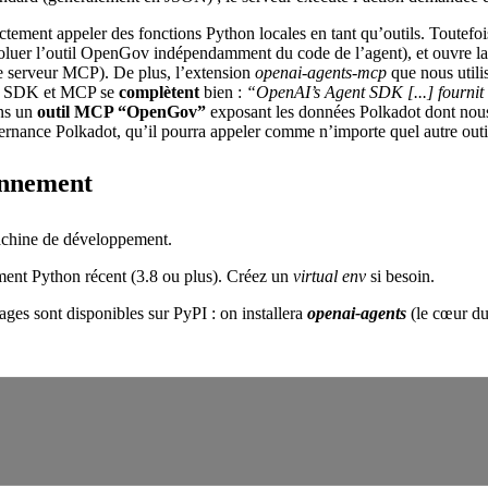
tement appeler des fonctions Python locales en tant qu’outils. Toutefoi
évoluer l’outil OpenGov indépendamment du code de l’agent), et ouvre la
e serveur MCP). De plus, l’extension
openai-agents-mcp
que nous utili
nts SDK et MCP se
complètent
bien :
“OpenAI’s Agent SDK [...] fournit 
ons un
outil MCP “OpenGov”
exposant les données Polkadot dont nous 
vernance Polkadot, qu’il pourra appeler comme n’importe quel autre outi
ronnement
machine de développement.
ent Python récent (3.8 ou plus). Créez un
virtual env
si besoin.
ges sont disponibles sur PyPI : on installera
openai-agents
(le cœur d