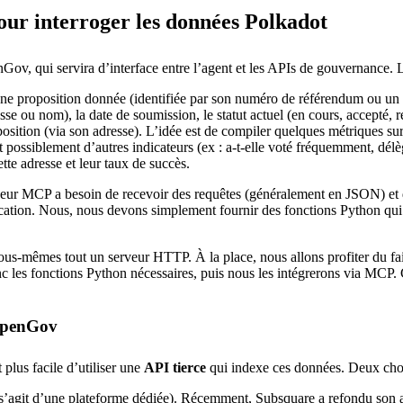
ur interroger les données Polkadot
v, qui servira d’interface entre l’agent et les APIs de gouvernance. L’i
une proposition donnée (identifiée par son numéro de référendum ou un ID
sse ou nom), la date de soumission, le statut actuel (en cours, accepté, r
osition (via son adresse). L’idée est de compiler quelques métriques sur 
 possiblement d’autres indicateurs (ex : a-t-elle voté fréquemment, délèg
tte adresse et leur taux de succès.
veur MCP a besoin de recevoir des requêtes (généralement en JSON) et
cation. Nous, nous devons simplement fournir des fonctions Python qui ef
ous-mêmes tout un serveur HTTP. À la place, nous allons profiter du fai
les fonctions Python nécessaires, puis nous les intégrerons via MCP. Ce
 OpenGov
plus facile d’utiliser une
API tierce
qui indexe ces données. Deux choi
s’agit d’une plateforme dédiée). Récemment, Subsquare a refondu son ar