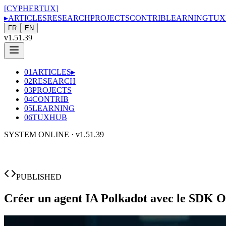
[
CYPHERTUX
]
▸
ARTICLES
RESEARCH
PROJECTS
CONTRIB
LEARNING
TUX
FR
EN
v1.51.39
01
ARTICLES
▸
02
RESEARCH
03
PROJECTS
04
CONTRIB
05
LEARNING
06
TUXHUB
SYSTEM ONLINE ·
v1.51.39
PUBLISHED
Créer un agent IA Polkadot avec le SDK 