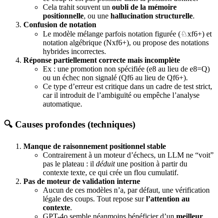
Cela trahit souvent un
oubli de la mémoire
positionnelle
, ou une
hallucination structurelle
.
Confusion de notation
Le modèle mélange parfois notation figurée (♘xf6+) et
notation algébrique (Nxf6+), ou propose des notations
hybrides incorrectes.
Réponse partiellement correcte mais incomplète
Ex : une promotion non spécifiée (e8 au lieu de e8=Q)
ou un échec non signalé (Qf6 au lieu de Qf6+).
Ce type d’erreur est critique dans un cadre de test strict,
car il introduit de l’ambiguïté ou empêche l’analyse
automatique.
🔍 Causes profondes (techniques)
Manque de raisonnement positionnel stable
Contrairement à un moteur d’échecs, un LLM ne “voit”
pas le plateau : il
déduit
une position à partir du
contexte texte, ce qui crée un flou cumulatif.
Pas de moteur de validation interne
Aucun de ces modèles n’a, par défaut, une vérification
légale des coups. Tout repose sur
l’attention au
contexte
.
GPT-4o semble néanmoins bénéficier d’un
meilleur