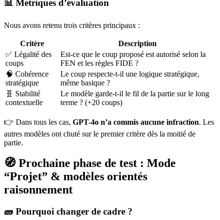
📊 Métriques d’évaluation
Nous avons retenu trois critères principaux :
Critère
Description
✅ Légalité des
Est-ce que le coup proposé est autorisé selon la
coups
FEN et les règles FIDE ?
🧠 Cohérence
Le coup respecte-t-il une logique stratégique,
stratégique
même basique ?
🧬 Stabilité
Le modèle garde-t-il le fil de la partie sur le long
contextuelle
terme ? (+20 coups)
👉 Dans tous les cas,
GPT-4o n’a commis aucune infraction
. Les
autres modèles ont chuté sur le premier critère dès la moitié de
partie.
🧭 Prochaine phase de test : Mode
“Projet” & modèles orientés
raisonnement
🧱 Pourquoi changer de cadre ?