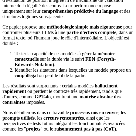
d'évaluation de position intégrée ni de mécanisme de validation
interne de la légalité des coups. Leur performance repose
uniquement sur leur
compréhension prédictive du langage
et des
structures logiques sous-jacentes.
Ce papier propose une
méthodologie simple mais rigoureuse
pour
confronter plusieurs LLMs à une
partie d'échecs complète
, dans un
format texte, où l'humain joue le rôle d'intermédiaire. L'objectif est
double :
Tester la capacité de ces modèles à gérer la
mémoire
contextuelle
sur la durée via le suivi
FEN (Forsyth-
Edwards Notation)
.
Identifier les situations dans lesquelles un modèle propose un
coup illégal
ou perd le fil de la partie.
Les résultats sont surprenants : certains modèles
hallucinent
rapidement
ou perdent le contexte très rapidement, tandis que
d'autres, comme
GPT-4o
, montrent une
maîtrise absolue des
contraintes
imposées.
Nous détaillerons dans ce travail le
processus mis en œuvre
, les
prompts utilisés
, les
erreurs rencontrées
, ainsi que les
perspectives de tests futurs intégrant les fonctionnalités avancées
comme les "
projets
" ou le
raisonnement pas à pas (CoT)
.