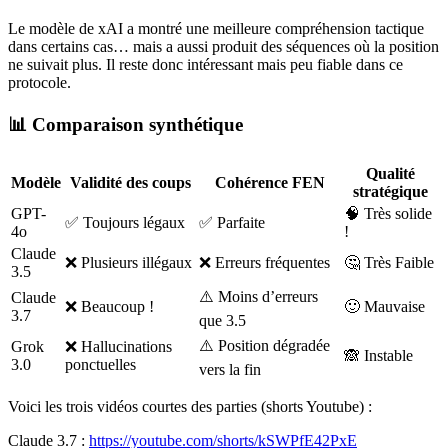
Le modèle de xAI a montré une meilleure compréhension tactique
dans certains cas… mais a aussi produit des séquences où la position
ne suivait plus. Il reste donc intéressant mais peu fiable dans ce
protocole.
📊 Comparaison synthétique
Qualité
Modèle
Validité des coups
Cohérence FEN
stratégique
GPT-
🧠 Très solide
✅ Toujours légaux
✅ Parfaite
4o
!
Claude
❌ Plusieurs illégaux
❌ Erreurs fréquentes
🤔 Très Faible
3.5
⚠️ Moins d’erreurs
Claude
❌ Beaucoup !
🙂 Mauvaise
3.7
que 3.5
⚠️ Position dégradée
Grok
❌ Hallucinations
🙈 Instable
3.0
ponctuelles
vers la fin
Voici les trois vidéos courtes des parties (shorts Youtube) :
Claude 3.7 :
https://youtube.com/shorts/kSWPfE42PxE