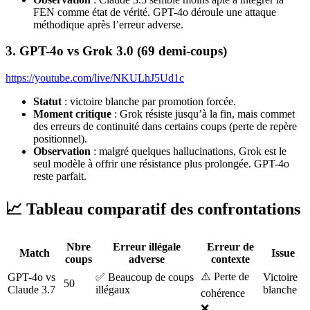
FEN comme état de vérité. GPT-4o déroule une attaque
méthodique après l’erreur adverse.
3. GPT-4o vs Grok 3.0 (69 demi-coups)
https://youtube.com/live/NKULhJ5Ud1c
Statut
: victoire blanche par promotion forcée.
Moment critique
: Grok résiste jusqu’à la fin, mais commet
des erreurs de continuité dans certains coups (perte de repère
positionnel).
Observation
: malgré quelques hallucinations, Grok est le
seul modèle à offrir une résistance plus prolongée. GPT-4o
reste parfait.
📈 Tableau comparatif des confrontations
Nbre
Erreur illégale
Erreur de
Match
Issue
coups
adverse
contexte
⚠️ Perte de
GPT-4o vs
✅ Beaucoup de coups
Victoire
50
Claude 3.7
illégaux
blanche
cohérence
❌