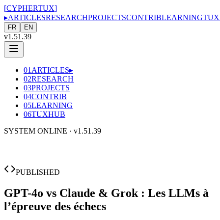
[
CYPHERTUX
]
▸
ARTICLES
RESEARCH
PROJECTS
CONTRIB
LEARNING
TUX
FR
EN
v1.51.39
01
ARTICLES
▸
02
RESEARCH
03
PROJECTS
04
CONTRIB
05
LEARNING
06
TUXHUB
SYSTEM ONLINE ·
v1.51.39
PUBLISHED
GPT-4o vs Claude & Grok : Les LLMs à
l’épreuve des échecs