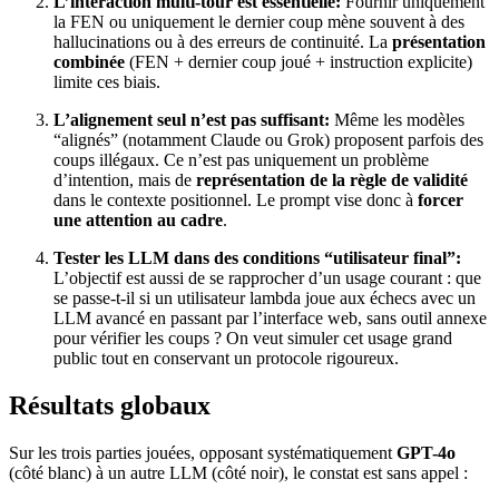
L’interaction multi-tour est essentielle:
Fournir uniquement
la FEN ou uniquement le dernier coup mène souvent à des
hallucinations ou à des erreurs de continuité. La
présentation
combinée
(FEN + dernier coup joué + instruction explicite)
limite ces biais.
L’alignement seul n’est pas suffisant:
Même les modèles
“alignés” (notamment Claude ou Grok) proposent parfois des
coups illégaux. Ce n’est pas uniquement un problème
d’intention, mais de
représentation de la règle de validité
dans le contexte positionnel. Le prompt vise donc à
forcer
une attention au cadre
.
Tester les LLM dans des conditions “utilisateur final”:
L’objectif est aussi de se rapprocher d’un usage courant : que
se passe-t-il si un utilisateur lambda joue aux échecs avec un
LLM avancé en passant par l’interface web, sans outil annexe
pour vérifier les coups ? On veut simuler cet usage grand
public tout en conservant un protocole rigoureux.
Résultats globaux
Sur les trois parties jouées, opposant systématiquement
GPT-4o
(côté blanc) à un autre LLM (côté noir), le constat est sans appel :