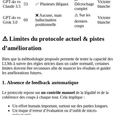
GPT-4o vs
Victoire
53
✅ Plusieurs illégaux
Décrochage
Claude 3.5
blanche
complet
⚠️ Sur les
❌ Aucune, mais
GPT-4o vs
Victoire
69
hallucination
derniers
Grok 3.0
blanche
positionnelle
coups
⚠️ Limites du protocole actuel & pistes
d’amélioration
Bien que la méthodologie proposée permette de tester la capacité des
LLMs à suivre des règles strictes dans un cadre normatif, certaines
limites doivent être reconnues afin de nuancer les résultats et guider
les améliorations futures.
1. Absence de feedback automatique
Le protocole repose sur
un contrôle manuel
de la légalité et de la
cohérence des coups à chaque tour. Cela implique :
Un effort humain important, surtout sur des parties longues.
Un risque d’erreur d’évaluation ou d’oubli de micro-