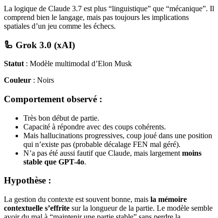
La logique de Claude 3.7 est plus “linguistique” que “mécanique”. Il
comprend bien le langage, mais pas toujours les implications
spatiales d’un jeu comme les échecs.
🦾 Grok 3.0 (xAI)
Statut
: Modèle multimodal d’Elon Musk
Couleur
: Noirs
Comportement observé :
Très bon début de partie.
Capacité à répondre avec des coups cohérents.
Mais hallucinations progressives, coup joué dans une position
qui n’existe pas (probable décalage FEN mal géré).
N’a pas été aussi fautif que Claude, mais largement
moins
stable que GPT-4o
.
Hypothèse :
La gestion du contexte est souvent bonne, mais
la mémoire
contextuelle s’effrite
sur la longueur de la partie. Le modèle semble
avoir du mal à “maintenir une partie stable” sans perdre la