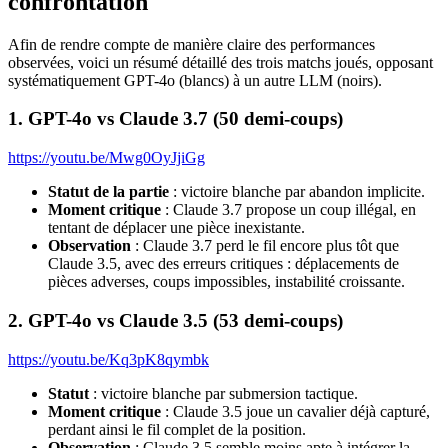
confrontation
Afin de rendre compte de manière claire des performances
observées, voici un résumé détaillé des trois matchs joués, opposant
systématiquement GPT-4o (blancs) à un autre LLM (noirs).
1. GPT-4o vs Claude 3.7 (50 demi-coups)
https://youtu.be/Mwg0OyJjiGg
Statut de la partie
: victoire blanche par abandon implicite.
Moment critique
: Claude 3.7 propose un coup illégal, en
tentant de déplacer une pièce inexistante.
Observation
: Claude 3.7 perd le fil encore plus tôt que
Claude 3.5, avec des erreurs critiques : déplacements de
pièces adverses, coups impossibles, instabilité croissante.
2. GPT-4o vs Claude 3.5 (53 demi-coups)
https://youtu.be/Kq3pK8qymbk
Statut
: victoire blanche par submersion tactique.
Moment critique
: Claude 3.5 joue un cavalier déjà capturé,
perdant ainsi le fil complet de la position.
Observation
: Claude 3.5 semble moins apte à intégrer la