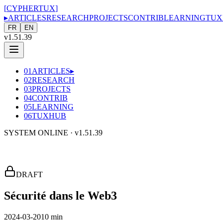
[
CYPHERTUX
]
▸
ARTICLES
RESEARCH
PROJECTS
CONTRIB
LEARNING
TUX
FR
EN
v1.51.39
01
ARTICLES
▸
02
RESEARCH
03
PROJECTS
04
CONTRIB
05
LEARNING
06
TUXHUB
SYSTEM ONLINE ·
v1.51.39
DRAFT
Sécurité dans le Web3
2024-03-20
10 min