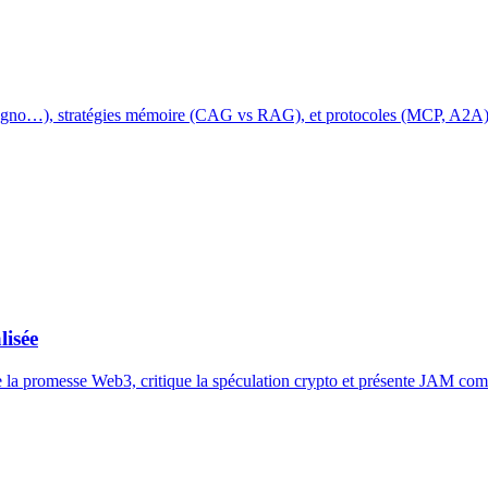
no…), stratégies mémoire (CAG vs RAG), et protocoles (MCP, A2A) po
lisée
 la promesse Web3, critique la spéculation crypto et présente JAM comm