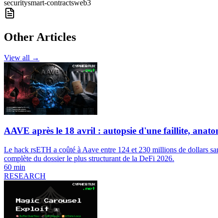
security
smart-contracts
web3
Other Articles
View all →
AAVE après le 18 avril : autopsie d'une faillite, anat
Le hack rsETH a coûté à Aave entre 124 et 230 millions de dollars san
complète du dossier le plus structurant de la DeFi 2026.
60 min
RESEARCH