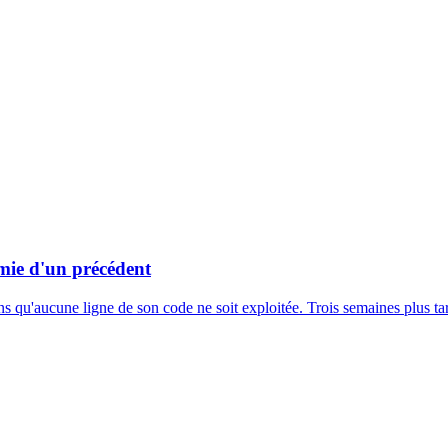
omie d'un précédent
s qu'aucune ligne de son code ne soit exploitée. Trois semaines plus ta