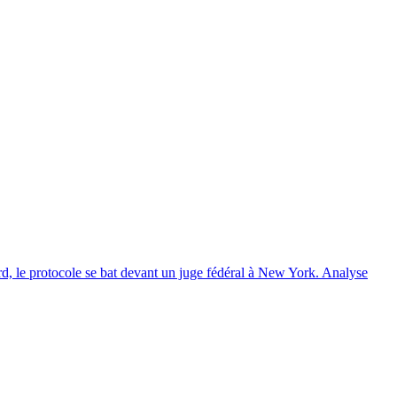
rd, le protocole se bat devant un juge fédéral à New York. Analyse